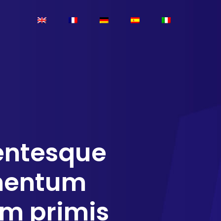
entesque
mentum
m primis