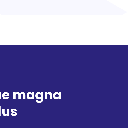
tae magna
lus