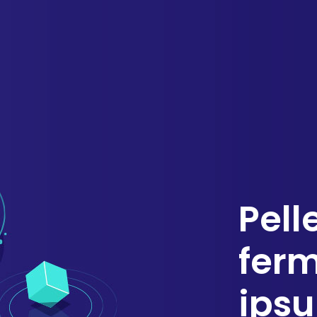
Pell
fer
ipsu