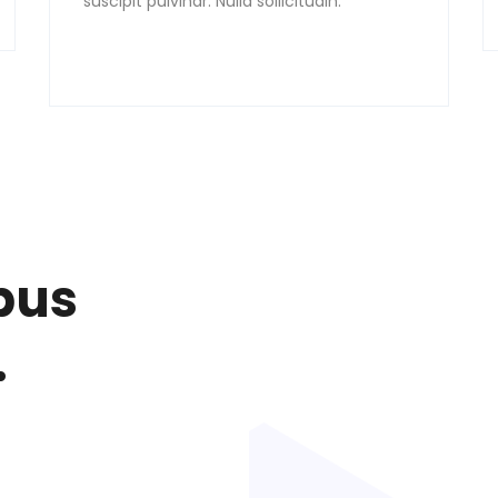
suscipit pulvinar. Nulla sollicitudin.
bus
.